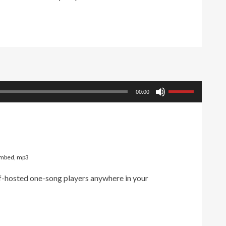
Pfeiltasten
00:00
Hoch/Runter
benutzen,
um
die
mbed
,
mp3
Lautstärke
-hosted one-song players anywhere in your
zu
regeln.