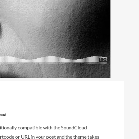
loud
tionally compatible with the SoundCloud
rtcode or URL in your post and the theme takes