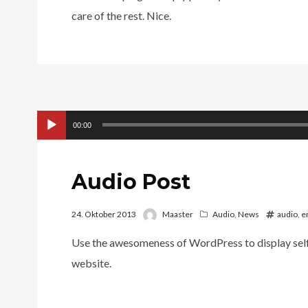
care of the rest. Nice.
Audio-
00:00
Player
Audio Post
24. Oktober 2013
Maaster
Audio
,
News
audio
,
e
Use the awesomeness of WordPress to display self
website.